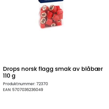
Drops norsk flagg smak av blåbær
110 g
Produktnummer:
72370
EAN:
5707036236049