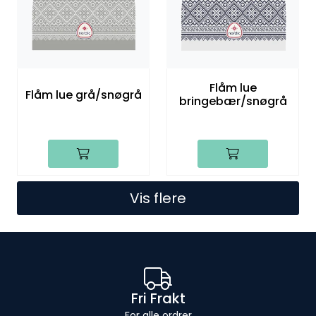
Flåm lue
Flåm lue grå/snøgrå
bringebær/snøgrå
Vis flere
Fri Frakt
For alle ordrer