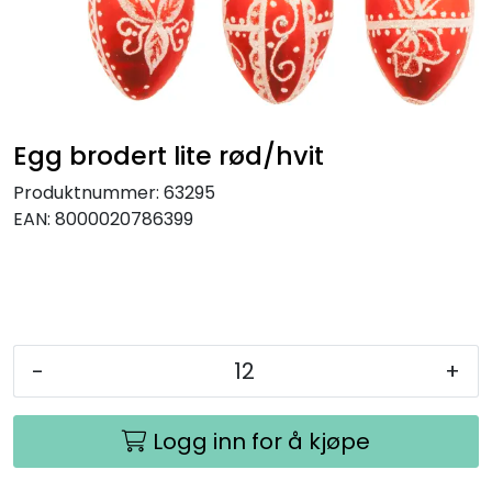
Egg brodert lite rød/hvit
Produktnummer:
63295
EAN:
8000020786399
-
+
Logg inn for å kjøpe